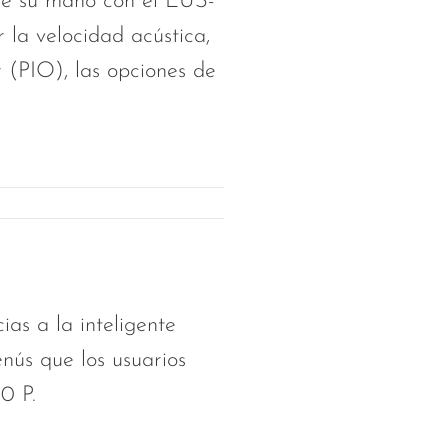
 de su mano con el EUS-
r la velocidad acústica,
r (PIO), las opciones de
ias a la inteligente
enús que los usuarios
0 P.