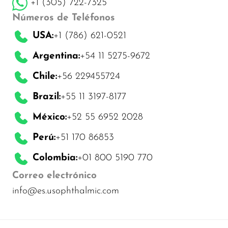
+1 (305) 722-7325
Números de Teléfonos
USA:
+1 (786) 621-0521
Argentina:
+54 11 5275-9672
Chile:
+56 229455724
Brazil:
+55 11 3197-8177
México:
+52 55 6952 2028
Perú:
+51 170 86853
Colombia:
+01 800 5190 770
Correo electrónico
info@es.usophthalmic.com