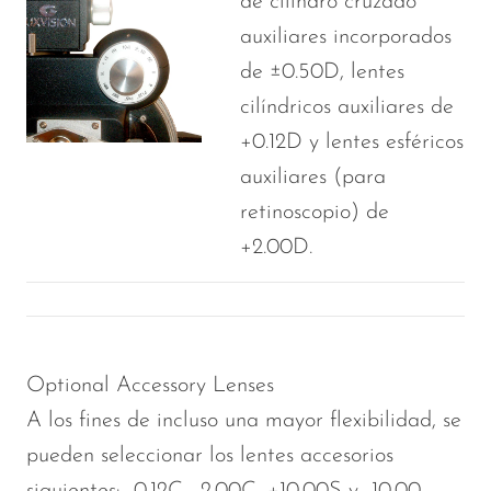
de cilindro cruzado
auxiliares incorporados
de ±0.50D, lentes
cilíndricos auxiliares de
+0.12D y lentes esféricos
auxiliares (para
retinoscopio) de
+2.00D.
Optional Accessory Lenses
A los fines de incluso una mayor flexibilidad, se
pueden seleccionar los lentes accesorios
siguientes: -0.12C, -2.00C, +10.00S y -10.00.