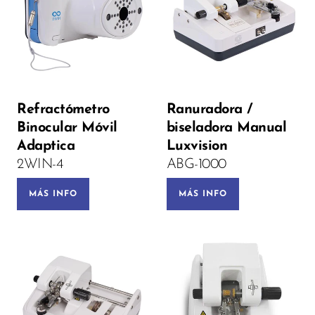
Voltage:
Refractómetro
Ranuradora /
Binocular Móvil
biseladora Manual
PRE-ORDEN
Adaptica
Luxvision
2WIN-4
ABG-1000
MÁS INFO
MÁS INFO