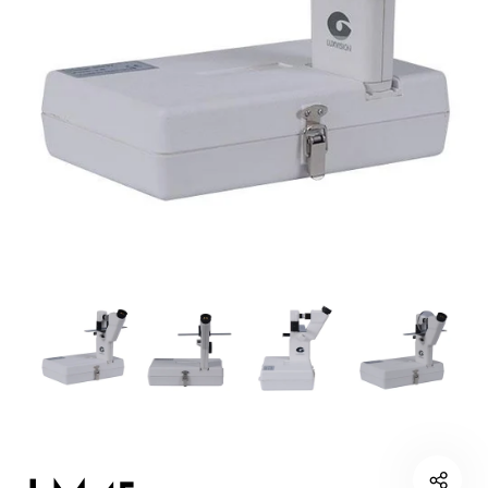
OCT
Complementos
Microscopio
de
Especular
Diagnóstico
Biómetro
Topógrafo