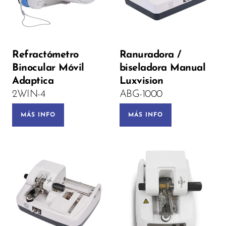
Voltage:
Refractómetro
Ranuradora /
Binocular Móvil
biseladora Manual
PRE-ORDEN
Adaptica
Luxvision
2WIN-4
ABG-1000
MÁS INFO
MÁS INFO