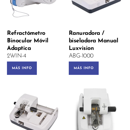
Voltage:
Refractómetro
Ranuradora /
Binocular Móvil
biseladora Manual
PRE-ORDEN
Adaptica
Luxvision
2WIN-4
ABG-1000
MÁS INFO
MÁS INFO