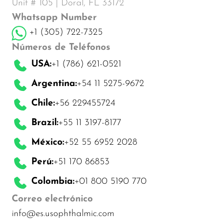
Unit # 105 | Doral, FL 33172
Whatsapp Number
+1 (305) 722-7325
Números de Teléfonos
USA:
+1 (786) 621-0521
Argentina:
+54 11 5275-9672
Chile:
+56 229455724
Brazil:
+55 11 3197-8177
México:
+52 55 6952 2028
Perú:
+51 170 86853
Colombia:
+01 800 5190 770
Correo electrónico
info@es.usophthalmic.com