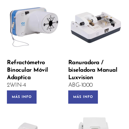
Voltage:
Refractómetro
Ranuradora /
Binocular Móvil
biseladora Manual
PRE-ORDEN
Adaptica
Luxvision
2WIN-4
ABG-1000
MÁS INFO
MÁS INFO