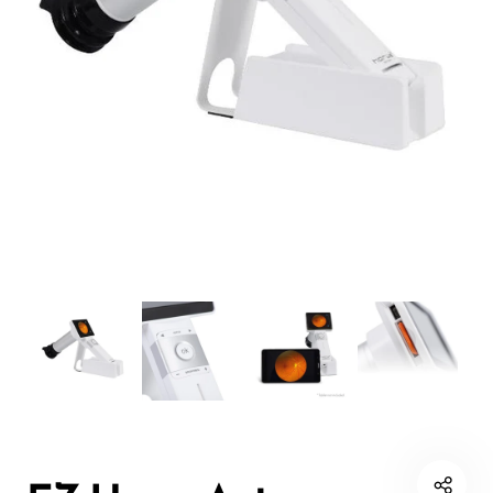
OCT
Complementos
Microscopio
de
Especular
Diagnóstico
Biómetro
Topógrafo